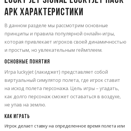
Lucky Jet Signal Luckyjet Hack
APK Характеристики
В данном разделе мы рассмотрим основные
принципы и правила популярной онлайн-игры,
которая привлекает игроков своей динамичностью
и простым, но увлекательным геймплеем.
Основные понятия
Игра luckyjet (лакиджет) представляет собой
виртуальный симулятор полета, где игрок ставит
на исход полета персонажа. Цель игры – угадать,
как долго персонаж сможет оставаться в воздухе,
не упав на землю.
Как играть
Игрок делает ставку на определенное время полета или