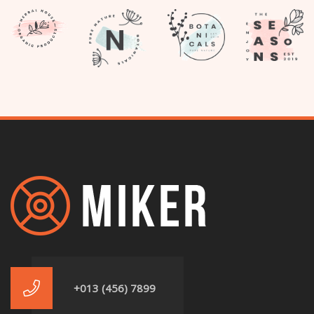
+013 (456) 7899