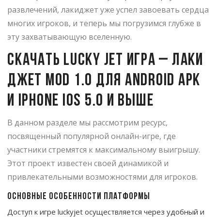
развлечений, лакиджет уже успел завоевать сердца
многих игроков, и теперь мы погрузимся глубже в
эту захватывающую вселенную.
Скачать Lucky Jet игра – Лаки
Джет Mod 1.0 для Android Apk
и Iphone Ios 5.0 и выше
В данном разделе мы рассмотрим ресурс,
посвященный популярной онлайн-игре, где
участники стремятся к максимальному выигрышу.
Этот проект известен своей динамикой и
привлекательными возможностями для игроков.
Основные особенности платформы
Доступ к игре luckyjet осуществляется через удобный и