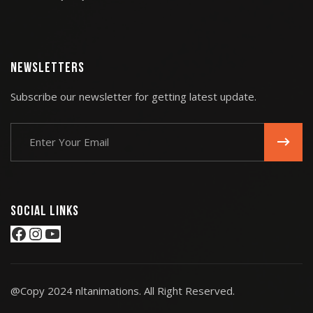
Newsletters
Subscribe our newsletter for getting latest update.
Social Links
Facebook
Instagram
YouTube
@Copy 2024 nltanimations. All Right Reserved.