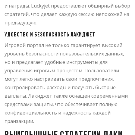
и награды. Luckyjet предоставляет обширный выбор
стратегий, что делает каждую сессию непохожей на
предыдущую.
Удобство и безопасность лакиджет
Игровой портал не только гарантирует высокий
уровень безопасности пользовательских данных,
но и предлагает удобные инструменты для
управления игровым процессом. Пользователи
могут легко настраивать свои предпочтения,
контролировать расходы и получать быстрые
выплаты. Лакиджет также оснащен современными
средствами защиты, что обеспечивает полную
конфиденциальность и надежность каждой
транзакции.