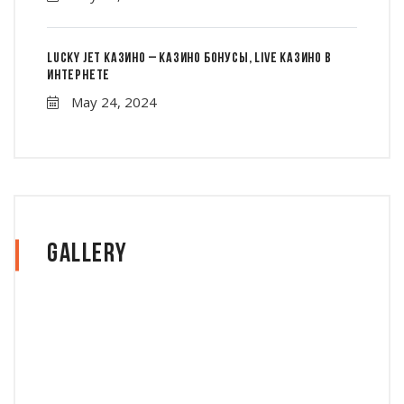
Lucky Jet казино – Казино бонусы, live казино в
интернете
May 24, 2024
Gallery