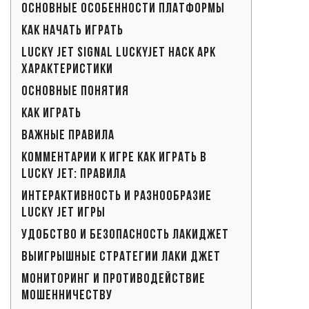
Основные особенности платформы
Как начать играть
Lucky Jet Signal Luckyjet Hack APK
Характеристики
Основные понятия
Как играть
Важные правила
Комментарии к игре Как играть в
Lucky Jet: правила
Интерактивность и разнообразие
lucky jet игры
Удобство и безопасность лакиджет
Выигрышные стратегии Лаки Джет
Мониторинг и противодействие
мошенничеству