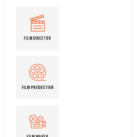
Film Director
Film Production