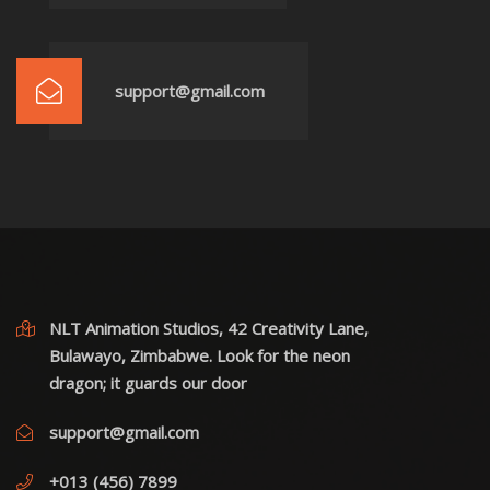
support@gmail.com
NLT Animation Studios, 42 Creativity Lane,
Bulawayo, Zimbabwe. Look for the neon
dragon; it guards our door
support@gmail.com
+013 (456) 7899