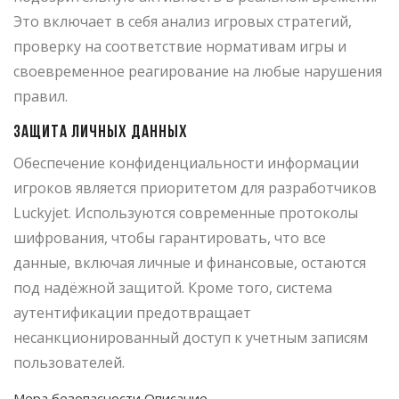
Это включает в себя анализ игровых стратегий,
проверку на соответствие нормативам игры и
своевременное реагирование на любые нарушения
правил.
Защита личных данных
Обеспечение конфиденциальности информации
игроков является приоритетом для разработчиков
Luckyjet. Используются современные протоколы
шифрования, чтобы гарантировать, что все
данные, включая личные и финансовые, остаются
под надёжной защитой. Кроме того, система
аутентификации предотвращает
несанкционированный доступ к учетным записям
пользователей.
Мера безопасности Описание