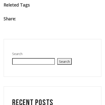
Releted Tags
Share:
Search
Search
Recent Posts