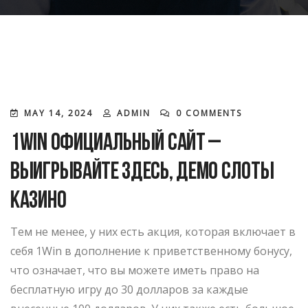
MAY 14, 2024
ADMIN
0 COMMENTS
1Win официальный сайт –
Выигрывайте здесь, демо слоты
казино
Тем не менее, у них есть акция, которая включает в
себя 1Win в дополнение к приветственному бонусу,
что означает, что вы можете иметь право на
бесплатную игру до 30 долларов за каждые