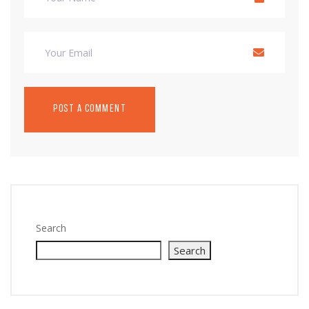
Search
Search