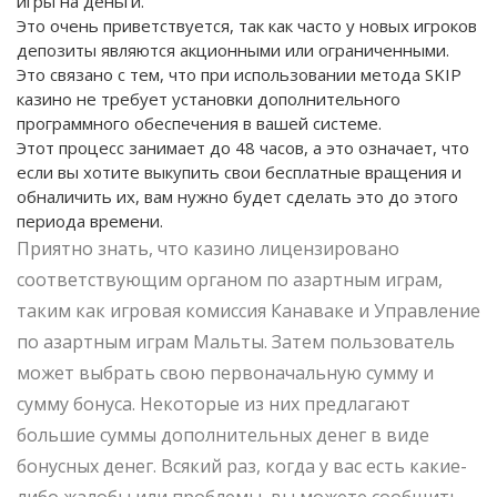
игры на деньги.
Это очень приветствуется, так как часто у новых игроков
депозиты являются акционными или ограниченными.
Это связано с тем, что при использовании метода SKIP
казино не требует установки дополнительного
программного обеспечения в вашей системе.
Этот процесс занимает до 48 часов, а это означает, что
если вы хотите выкупить свои бесплатные вращения и
обналичить их, вам нужно будет сделать это до этого
периода времени.
Приятно знать, что казино лицензировано
соответствующим органом по азартным играм,
таким как игровая комиссия Канаваке и Управление
по азартным играм Мальты. Затем пользователь
может выбрать свою первоначальную сумму и
сумму бонуса. Некоторые из них предлагают
большие суммы дополнительных денег в виде
бонусных денег. Всякий раз, когда у вас есть какие-