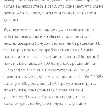
когда вы находитесь в сети. Это означает, что им не
нужно ждать, прежде чем они смогут снять свои
доходы.
Лучше всего то, что вам не нужно ставить свои
собственные деньги, чтобы воспользоваться
нашим щедрым бонусом бесплатных вращений. И,
если игроки хотят попробовать свои любимые
настольные игры, есть приветственный бонусный
пакет, включающий 100 бонусных вращений на
Diamond stud и cirrus. Приветственный бонус
является самым щедрым и представляет собой 100%
бонус до 500 долларов США. Прежде чем играть,
пожалуйста, ознакомьтесь с правилами и
условиями бонуса и бонусного предложения.
Каждый день вы будете получать случайно