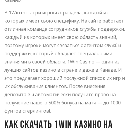
казино.
В 1Win есть три игровых раздела, каждый из
которых имеет свою специфику. На сайте работает
отличная команда сотрудников службы поддержки,
каждый из которых имеет свою область знаний,
поэтому игроки могут связаться с агентом службы
поддержки, который обладает специальными
знаниями в своей области. 1Win Casino — один из
лучших сайтов казино в стране и даже в Канаде. И
это предлагает хороший послужной список их игр и
их обслуживания клиентов. После внесения
депозита вы автоматически получите право на
получение нашего 500% бонуса на матч — до 1000
фунтов стерлингов!.
Как скачать 1Win казино на