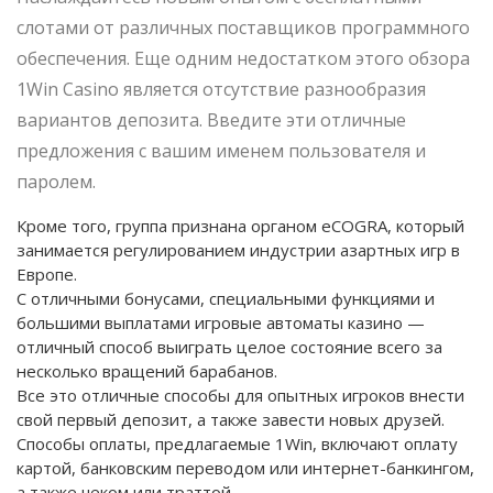
слотами от различных поставщиков программного
обеспечения. Еще одним недостатком этого обзора
1Win Casino является отсутствие разнообразия
вариантов депозита. Введите эти отличные
предложения с вашим именем пользователя и
паролем.
Кроме того, группа признана органом eCOGRA, который
занимается регулированием индустрии азартных игр в
Европе.
С отличными бонусами, специальными функциями и
большими выплатами игровые автоматы казино —
отличный способ выиграть целое состояние всего за
несколько вращений барабанов.
Все это отличные способы для опытных игроков внести
свой первый депозит, а также завести новых друзей.
Способы оплаты, предлагаемые 1Win, включают оплату
картой, банковским переводом или интернет-банкингом,
а также чеком или траттой.